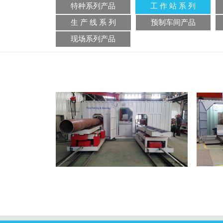
特种系列产品
工 作 站 系 列
生 产 线 系 列
预制车间产品
现场系列产品
管道坡口加工工作站
管
（端面坡口机）